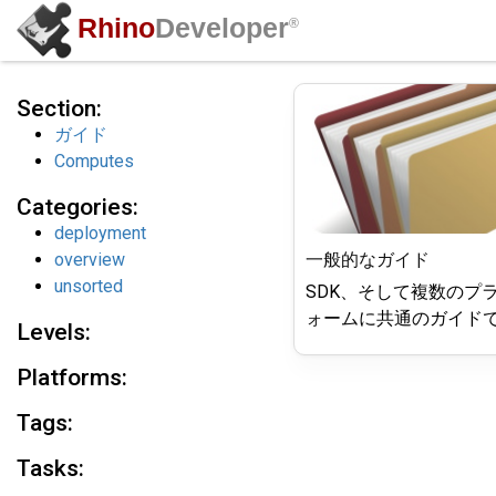
Rhino
Developer
®
ガイド
Section:
サンプル
ガイド
Computes
API
Categories:
動画
deployment
コミュニティ
overview
一般的なガイド
unsorted
SDK、そして複数のプ
ォームに共通のガイド
Levels:
Platforms:
Tags:
Tasks: